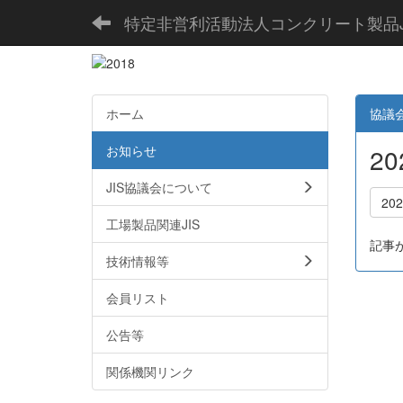
特定非営利活動法人コンクリート製品J
ホーム
協議
お知らせ
2
JIS協議会について
20
工場製品関連JIS
記事
技術情報等
会員リスト
公告等
関係機関リンク