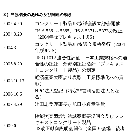
３）当協議会のあゆみ及び関連の動き
2002.4.26
コンクリート製品JIS協議会設立総会開催
JIS A 5361～5365、JIS A 5371～5373の改正
2004.3.20
（2004年版プレキャストJIS）
コンクリート製品JIS協議会規格発行（2004
2004.3
年版JPCS）
JIS Q 1012 適合性評価－日本工業規格への適
2005.8.20
合性の認証－分野別認証指針（プレキャス
トコンクリート製品）の制定
経済産業大臣より表彰（工業標準化への貢
2005.10.13
献）
NPO法人登記（特定非営利活動法人とな
2006.10.6
る）
2007.4.29
池田忠美理事長が旭日小綬章受賞
性能照査型設計法試案概要説明会及びプレ
キャストコンクリート製品
2009.6
JIS改正動向説明会開催（全国５会場、後者