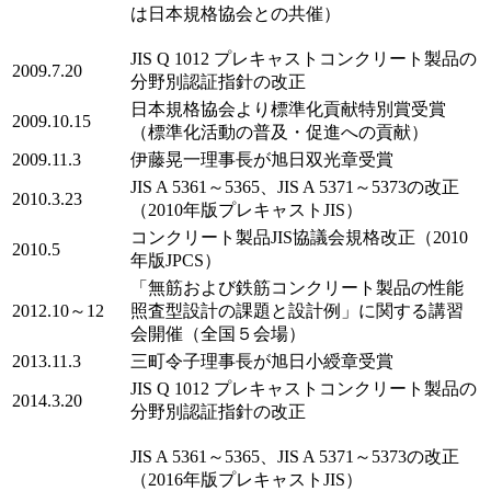
は日本規格協会との共催）
JIS Q 1012 プレキャストコンクリート製品の
2009.7.20
分野別認証指針の改正
日本規格協会より標準化貢献特別賞受賞
2009.10.15
（標準化活動の普及・促進への貢献）
2009.11.3
伊藤晃一理事長が旭日双光章受賞
JIS A 5361～5365、JIS A 5371～5373の改正
2010.3.23
（2010年版プレキャストJIS）
コンクリート製品JIS協議会規格改正（2010
2010.5
年版JPCS）
「無筋および鉄筋コンクリート製品の性能
2012.10～12
照査型設計の課題と設計例」に関する講習
会開催（全国５会場）
2013.11.3
三町令子理事長が旭日小綬章受賞
JIS Q 1012 プレキャストコンクリート製品の
2014.3.20
分野別認証指針の改正
JIS A 5361～5365、JIS A 5371～5373の改正
（2016年版プレキャストJIS）