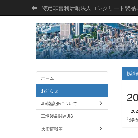
特定非営利活動法人コンクリート製品J
協議
ホーム
お知らせ
2
JIS協議会について
20
工場製品関連JIS
記事
技術情報等